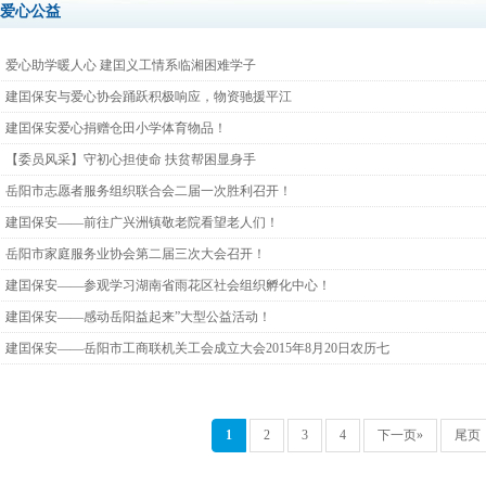
爱心公益
爱心助学暖人心 建囯义工情系临湘困难学子
建囯保安与爱心协会踊跃积极响应，物资驰援平江
建囯保安爱心捐赠仓田小学体育物品！
【委员风采】守初心担使命 扶贫帮困显身手
岳阳市志愿者服务组织联合会二届一次胜利召开！
建囯保安——前往广兴洲镇敬老院看望老人们！
岳阳市家庭服务业协会第二届三次大会召开！
建囯保安——参观学习湖南省雨花区社会组织孵化中心！
建囯保安——感动岳阳益起来”大型公益活动！
建囯保安——岳阳市工商联机关工会成立大会2015年8月20日农历七
1
2
3
4
下一页»
尾页