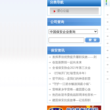
分类导航
爱心公益
公司查询
保安资讯
发挥界别优势提升履职实效——刘
创造新辉煌一起向未来
全省保安协会2021年第三次会
《打响开门红瑞雪兆丰年》
坚守岗位---是我们的神圣职责
“守护一江碧水畅游洞庭小镇”-
雷锋家乡学雷锋---建囯爱心放
热烈欢迎市委统战部周泽柱部长一
建囯保安抗疫故事---记岳阳职