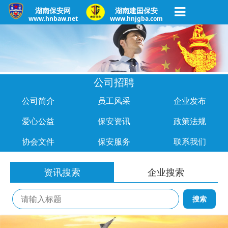
湖南保安网
湖南建囯保安
www.hnbaw.net
www.hnjgba.com
公司招聘
公司简介
员工风采
企业发布
爱心公益
保安资讯
政策法规
协会文件
保安服务
联系我们
资讯搜索
企业搜索
搜索