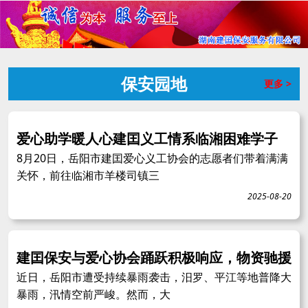
保安园地
更多 >
爱心助学暖人心建囯义工情系临湘困难学子
8月20日，岳阳市建囯爱心义工协会的志愿者们带着满满
关怀，前往临湘市羊楼司镇三
2025-08-20
建囯保安与爱心协会踊跃积极响应，物资驰援
近日，岳阳市遭受持续暴雨袭击，汨罗、平江等地普降大
暴雨，汛情空前严峻。然而，大