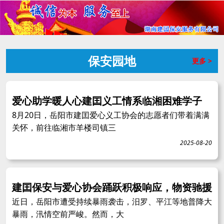
保安园地
更多 >
爱心助学暖人心建囯义工情系临湘困难学子
8月20日，岳阳市建囯爱心义工协会的志愿者们带着满满
关怀，前往临湘市羊楼司镇三
2025-08-20
建囯保安与爱心协会踊跃积极响应，物资驰援
近日，岳阳市遭受持续暴雨袭击，汨罗、平江等地普降大
暴雨，汛情空前严峻。然而，大