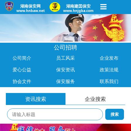
湖南保安网
湖南建囯保安
www.hnbaw.net
www.hnjgba.com
公司招聘
公司简介
员工风采
企业发布
爱心公益
保安资讯
政策法规
协会文件
保安服务
联系我们
资讯搜索
企业搜索
搜索