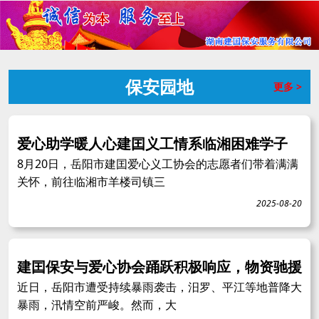
保安园地
更多 >
爱心助学暖人心建囯义工情系临湘困难学子
8月20日，岳阳市建囯爱心义工协会的志愿者们带着满满
关怀，前往临湘市羊楼司镇三
2025-08-20
建囯保安与爱心协会踊跃积极响应，物资驰援
近日，岳阳市遭受持续暴雨袭击，汨罗、平江等地普降大
暴雨，汛情空前严峻。然而，大