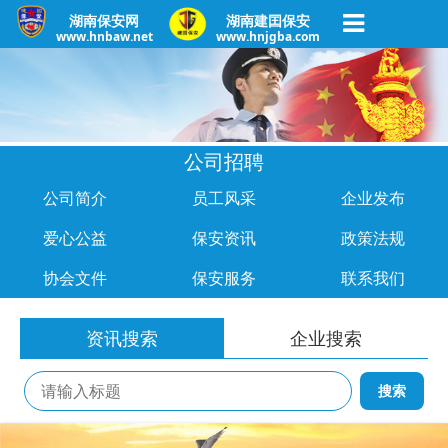
湖南保安网
湖南建囯保安
www.hnbaw.net
www.hnjgba.com
公司招聘
公司简介
员工风采
企业发布
爱心公益
保安资讯
政策法规
协会文件
保安服务
联系我们
资讯搜索
企业搜索
搜索