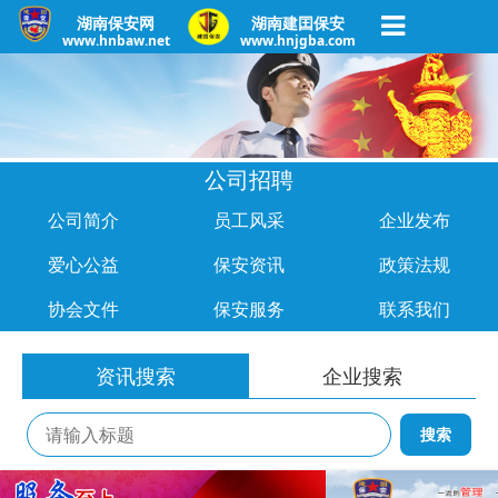
湖南保安网
湖南建囯保安
www.hnbaw.net
www.hnjgba.com
公司招聘
公司简介
员工风采
企业发布
爱心公益
保安资讯
政策法规
协会文件
保安服务
联系我们
资讯搜索
企业搜索
搜索