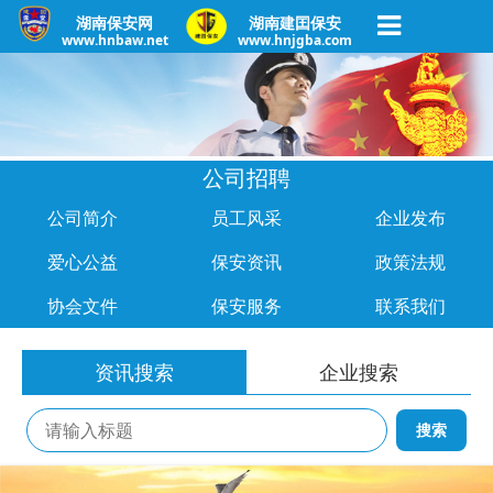
湖南保安网
湖南建囯保安
www.hnbaw.net
www.hnjgba.com
公司招聘
公司简介
员工风采
企业发布
爱心公益
保安资讯
政策法规
协会文件
保安服务
联系我们
资讯搜索
企业搜索
搜索