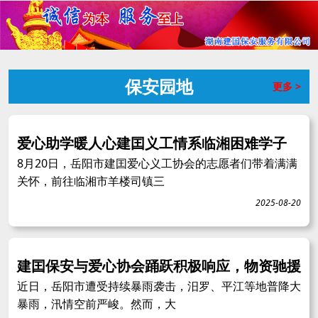
保安园地
更多 >
爱心助学暖人心建囯义工情系临湘困难学子
8月20日，岳阳市建囯爱心义工协会的志愿者们带着满满
关怀，前往临湘市羊楼司镇三
2025-08-20
建囯保安与爱心协会踊跃积极响应，物资驰援
近日，岳阳市遭受持续暴雨袭击，汨罗、平江等地普降大
暴雨，汛情空前严峻。然而，大