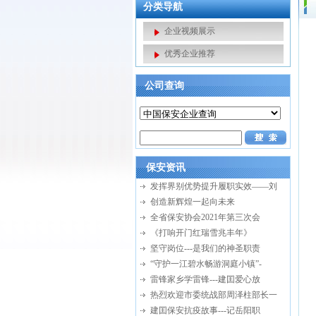
分类导航
企业视频展示
优秀企业推荐
公司查询
保安资讯
发挥界别优势提升履职实效——刘
创造新辉煌一起向未来
全省保安协会2021年第三次会
《打响开门红瑞雪兆丰年》
坚守岗位---是我们的神圣职责
“守护一江碧水畅游洞庭小镇”-
雷锋家乡学雷锋---建囯爱心放
热烈欢迎市委统战部周泽柱部长一
建囯保安抗疫故事---记岳阳职