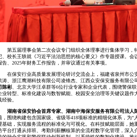
第五届理事会第二次会议专门组织全体理事进行集体学习，
记、校长王轶就《习近平法治思想的核心要义》作专题授课。会议
报告、2025年财务工作报告，并审议通过有关事项。
在保安行业高质量发展理论研讨交流会上，福建省泉州市公
洪涛、浙江鹰潮科技有限公司凌锋杰、江西众安保安服务有限公
司陈彬
、北京大学汪卓群等6位行业专家和企业代表，围绕警保
企业转型、标准化建设与数智赋能、校园安全治理等关键议题作
践经验。
湖南省保安协会首席专家、湖南中海保安服务有限公司法人
题，围绕构建包含国家级、省级等418项标准的精细化体系，为“
理基础，实现服务流程的标准化与可视化。在科技赋能层面，她重点
防平台打通从排班、考勤到薪酬核算的全流程数字化管理，深入介
统的融合实践和警保联动创新机制，以系统性的数智化建设，推