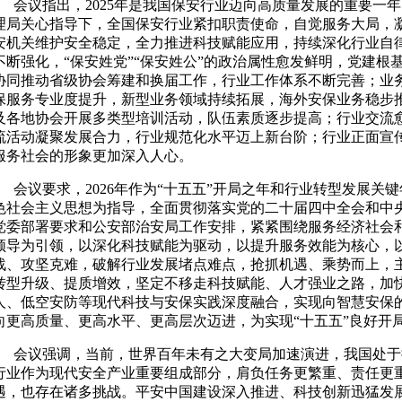
会议指出，2025年是我国保安行业迈向高质量发展的重要一
理局关心指导下，全国保安行业紧扣职责使命，自觉服务大局，
安机关维护安全稳定，全力推进科技赋能应用，持续深化行业自
不断强化，“保安姓党”“保安姓公”的政治属性愈发鲜明，党建根
协同推动省级协会筹建和换届工作，行业工作体系不断完善；业
保服务专业度提升，新型业务领域持续拓展，海外安保业务稳步
及各地协会开展多类型培训活动，队伍素质逐步提高；行业交流
流活动凝聚发展合力，行业规范化水平迈上新台阶；行业正面宣
服务社会的形象更加深入人心。
会议要求，2026年作为“十五五”开局之年和行业转型发展关
色社会主义思想为指导，全面贯彻落实党的二十届四中全会和中
党委部署要求和公安部治安局工作安排，紧紧围绕服务经济社会
领导为引领，以深化科技赋能为驱动，以提升服务效能为核心，
战、攻坚克难，破解行业发展堵点难点，抢抓机遇、乘势而上，
转型升级、提质增效，坚定不移走科技赋能、人才强业之路，加
人、低空安防等现代科技与安保实践深度融合，实现向智慧安保
向更高质量、更高水平、更高层次迈进，为实现“十五五”良好开
会议强调，当前，世界百年未有之大变局加速演进，我国处于
行业作为现代安全产业重要组成部分，肩负任务更繁重、责任更
遇，也存在诸多挑战。平安中国建设深入推进、科技创新迅猛发