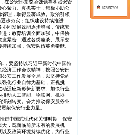
年，在公安部党委坚强领导和治安管
凝心聚力、真抓实干，积极协助公
673857606
律管理，取得显著成效。政治引领
基逐步夯实；组织建设持续推进，
务协同发展效能逐步增强，传统安
推进；教育培训全面加强，中保协
愈发紧密，通过各类座谈、展示交
传持续加强，保安队伍英勇奉献、
键年，要坚持以习近平新时代中国特
央经济工作会议精神，按照公安部
和公安工作发展全局，以坚持党的
以强化行业自律为基础，正视挑
主动适应新形势新要求。加快行业
快推动人工智能、物联网、机器
的深刻转变。奋力推动保安服务业
局贡献保安行业力量。
推进中国式现代化关键时期，保安
重大，既面临前所未有的发展机
展以及政策环境持续优化，为行业