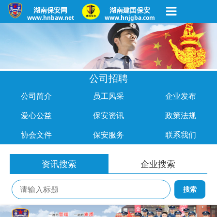
湖南保安网
湖南建囯保安
www.hnbaw.net
www.hnjgba.com
公司招聘
公司简介
员工风采
企业发布
爱心公益
保安资讯
政策法规
协会文件
保安服务
联系我们
资讯搜索
企业搜索
搜索