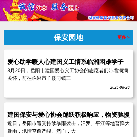
保安园地
更多 >
爱心助学暖人心建囯义工情系临湘困难学子
8月20日，岳阳市建囯爱心义工协会的志愿者们带着满满
关怀，前往临湘市羊楼司镇三
2025-08-20
建囯保安与爱心协会踊跃积极响应，物资驰援
近日，岳阳市遭受持续暴雨袭击，汨罗、平江等地普降大
暴雨，汛情空前严峻。然而，大