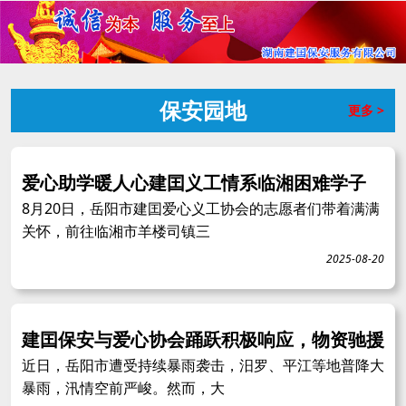
保安园地
更多 >
爱心助学暖人心建囯义工情系临湘困难学子
8月20日，岳阳市建囯爱心义工协会的志愿者们带着满满
关怀，前往临湘市羊楼司镇三
2025-08-20
建囯保安与爱心协会踊跃积极响应，物资驰援
近日，岳阳市遭受持续暴雨袭击，汨罗、平江等地普降大
暴雨，汛情空前严峻。然而，大