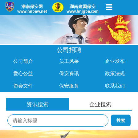
湖南保安网
湖南建囯保安
www.hnbaw.net
www.hnjgba.com
公司招聘
公司简介
员工风采
企业发布
爱心公益
保安资讯
政策法规
协会文件
保安服务
联系我们
资讯搜索
企业搜索
搜索