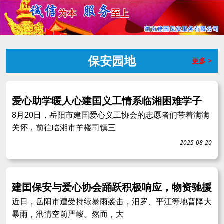
保安园地
更多 >
爱心助学暖人心建囯义工情系临湘困难学子
8月20日，岳阳市建囯爱心义工协会的志愿者们带着满满
关怀，前往临湘市羊楼司镇三
2025-08-20
建囯保安与爱心协会踊跃积极响应，物资驰援
近日，岳阳市遭受持续暴雨袭击，汨罗、平江等地普降大
暴雨，汛情空前严峻。然而，大