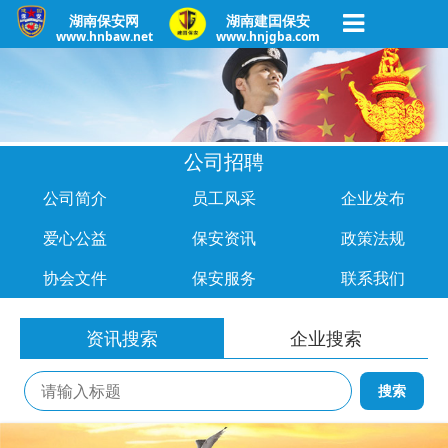
湖南保安网
湖南建囯保安
www.hnbaw.net
www.hnjgba.com
公司招聘
公司简介
员工风采
企业发布
爱心公益
保安资讯
政策法规
协会文件
保安服务
联系我们
资讯搜索
企业搜索
搜索