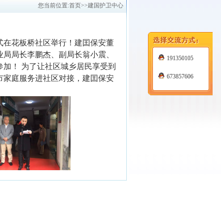
您当前位置:
首页
>>建国护卫中心
式在花板桥社区举行！建囯保安董
业局局长李鹏杰、副局长翁小震、
191350105
加！ 为了让社区城乡居民享受到
673857606
市家庭服务进社区对接，建囯保安