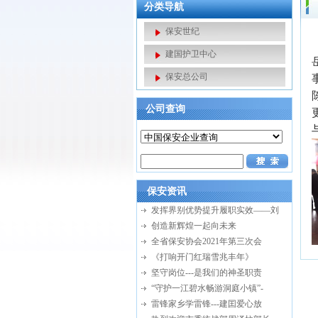
分类导航
保安世纪
建国护卫中心
保安总公司
公司查询
保安资讯
发挥界别优势提升履职实效——刘
创造新辉煌一起向未来
全省保安协会2021年第三次会
《打响开门红瑞雪兆丰年》
坚守岗位---是我们的神圣职责
“守护一江碧水畅游洞庭小镇”-
雷锋家乡学雷锋---建囯爱心放