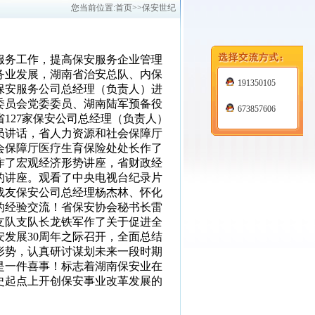
您当前位置:
首页
>>保安世纪
服务工作，提高保安服务企业管理
务业发展，湖南省治安总队、内保
191350105
7家保安服务公司总经理（负责人）进
委员会党委委员、湖南陆军预备役
673857606
127家保安公司总经理（负责人）
员讲话，省人力资源和社会保障厅
会保障厅医疗生育保险处处长作了
作了宏观经济形势讲座，省财政经
的讲座。观看了中央电视台纪录片
战友保安公司总经理杨杰林、怀化
的经验交流！省保安协会秘书长雷
保支队支队长龙铁军作了关于促进全
发展30周年之际召开，全面总结
形势，认真研讨谋划未来一段时期
是一件喜事！标志着湖南保安业在
史起点上开创保安事业改革发展的