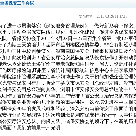
全省保安工作会议
发布时间：2015-03-26 11:17:17
为了进一步贯彻落实《保安服务管理条例》，做好新形势下保安
水平，推动全省保安队伍正规化、职业化建设，促进全省保安服
支队、省保安协会于2015年3月23日一25日召集全省第二批12
行了为期三天的培训！岳阳市岳阳楼区政协常委、非公有制经济
步兵师三团中校副参谋长、湖南建囯保安公司董事长蔡建囯及全省
参加了此次培训班！省公安厅治安总队副总队长袁扬作了开班动
养老保险处处长王焕军作了养老保险知识讲座，省人力资源和社
工伤医疗保险知识讲座，省统计局国际统计信息中心主任李跃辉
济学院法律管理系副主任李小娟博士作了关于如何加强企业管理
《光荣与保安同行》，听处了娄底市保安公司总经理左海、湖南
金剑保安公司总经理向其华、浏阳市恒安保安公司总经理喻丰年
发明作了省保安协会2015年的工作安排！省公安厅治安总队内
省保安服务业发展的几个问题的重要讲话！这次培训班在中国保安
中国保安30年的发展成就和经验，深入分析当前保安工作面临的
保安行业的发展战略！这次培训班是湖南保安行业的一件大事也
省公安厅治安总队、内保支队、省保安协会的领导下，在新的历
新局面！我们的前景一片光明！