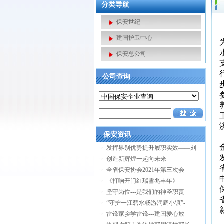
分类导航
保安世纪
建国护卫中心
保安总公司
公司查询
保安资讯
发挥界别优势提升履职实效——刘
创造新辉煌一起向未来
全省保安协会2021年第三次会
《打响开门红瑞雪兆丰年》
坚守岗位---是我们的神圣职责
“守护一江碧水畅游洞庭小镇”-
雷锋家乡学雷锋---建囯爱心放